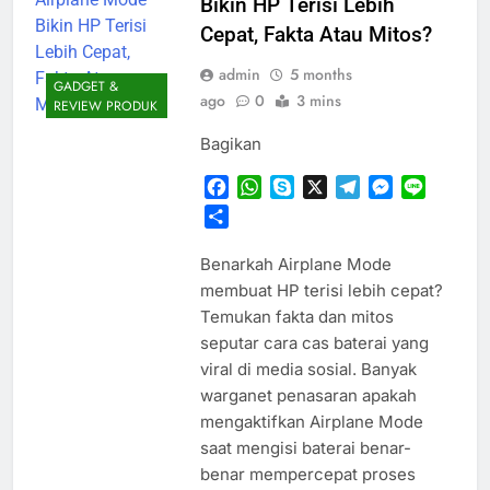
Bikin HP Terisi Lebih
Cepat, Fakta Atau Mitos?
admin
5 months
GADGET &
ago
0
3 mins
REVIEW PRODUK
Bagikan
Facebook
WhatsApp
Skype
X
Telegram
Messenger
Line
Share
Benarkah Airplane Mode
membuat HP terisi lebih cepat?
Temukan fakta dan mitos
seputar cara cas baterai yang
viral di media sosial. Banyak
warganet penasaran apakah
mengaktifkan Airplane Mode
saat mengisi baterai benar-
benar mempercepat proses