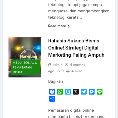
teknologi, tetapi juga mampu
menguasai dan mengembangkan
teknologi kereta…
Read More
Rahasia Sukses Bisnis
Online! Strategi Digital
Marketing Paling Ampuh
MEDIA SOSIAL &
admin
4 months
PEMASARAN
ago
0
4 mins
DIGITAL
Bagikan
Facebook
WhatsApp
Skype
X
Telegram
Messenger
Line
Share
Pemasaran digital online
membantu bisnis berkembang