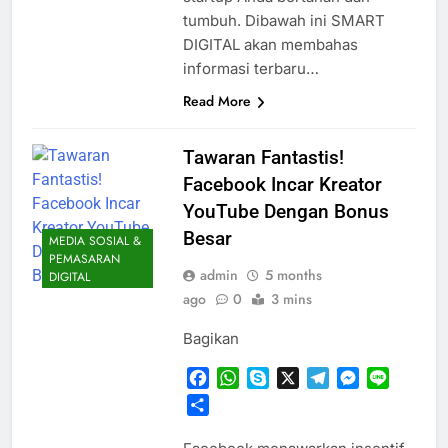
tumbuh. Dibawah ini SMART
DIGITAL akan membahas
informasi terbaru…
Read More
Tawaran Fantastis!
Facebook Incar Kreator
YouTube Dengan Bonus
Besar
MEDIA SOSIAL &
PEMASARAN
admin
5 months
DIGITAL
ago
0
3 mins
Bagikan
Facebook
WhatsApp
Skype
X
Telegram
Messenger
Line
Share