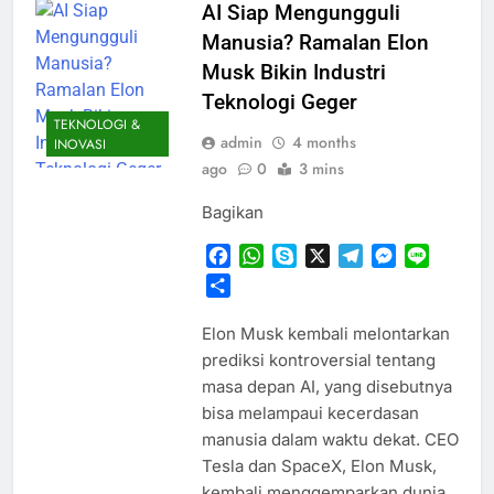
AI Siap Mengungguli
Manusia? Ramalan Elon
Musk Bikin Industri
Teknologi Geger
TEKNOLOGI &
admin
4 months
INOVASI
ago
0
3 mins
Bagikan
Facebook
WhatsApp
Skype
X
Telegram
Messenger
Line
Share
Elon Musk kembali melontarkan
prediksi kontroversial tentang
masa depan AI, yang disebutnya
bisa melampaui kecerdasan
manusia dalam waktu dekat. CEO
Tesla dan SpaceX, Elon Musk,
kembali menggemparkan dunia