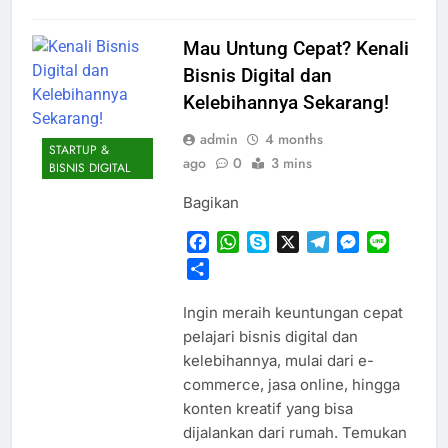
Mau Untung Cepat? Kenali
Bisnis Digital dan
Kelebihannya Sekarang!
admin
4 months
STARTUP &
ago
0
3 mins
BISNIS DIGITAL
Bagikan
Facebook
WhatsApp
Skype
X
Telegram
Messenger
Line
Share
Ingin meraih keuntungan cepat
pelajari bisnis digital dan
kelebihannya, mulai dari e-
commerce, jasa online, hingga
konten kreatif yang bisa
dijalankan dari rumah. Temukan