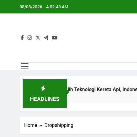
Skip
08/08/2026
4:02:48 AM
to
content
BRIN Dorong Percepatan Alih Teknologi Kereta Api, Indonesia 
HEADLINES
Home
Dropshipping