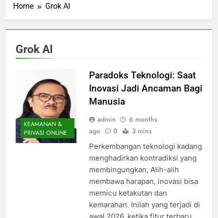
Home
Grok AI
Marketing Paling
4 Months Ago
Ampuh
Terbongkar! Peran
Influencer Di Kripto 2026
Bikin Investor Pemula
4 Months Ago
Grok AI
Terguncang
Rahasia Di Balik
Canva Yang
Bisa Bikin Kamu
Paradoks Teknologi: Saat
4 Months Ago
Mulai Cari
AI Siap
Inovasi Jadi Ancaman Bagi
Penghasilan
Mengungguli
Sendiri
Manusia
Manusia?
4 Months Ago
Ramalan Elon
Publik Kaget! HP
admin
6 months
Musk Bikin
KEAMANAN &
Galaxy Jadi
ago
0
3 mins
Industri
PRIVASI ONLINE
Andalan
4 Months Ago
Teknologi Geger
Fancam Di
Perkembangan teknologi kadang
Konser BTS, Ini
menghadirkan kontradiksi yang
Faktanya
membingungkan, Alih-alih
membawa harapan, inovasi bisa
memicu ketakutan dan
kemarahan. Inilah yang terjadi di
awal 2026, ketika fitur terbaru