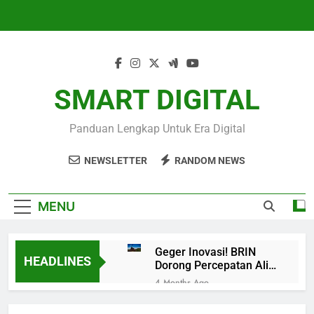
Skip
to
content
SMART DIGITAL
Panduan Lengkap Untuk Era Digital
NEWSLETTER
RANDOM NEWS
MENU
Geger Inovasi! BRIN
HEADLINES
Dorong Percepatan Alih
Teknologi Kereta Api,
4 Months Ago
Indonesia Siap Melaju
Rahasia Sukses Bisnis
Cepat
Online! Strategi Digital