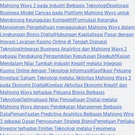
Mahjong Ways 2 pada Industri Berbasis Teknologi
Eksplorasi
Business Model Canvas pada Platform Mahjong Ways untuk
Mendorong Keunggulan Kompetitif
Formulasi Kerangka
Manajemen Pengetahuan menggunakan Mahjong Ways dalam
Lingkungan Bisnis Digital
Hubungan Kapitalisasi Pasar dengan
Inovasi Layanan Kasino Online di Tengah Disrupsi
Teknologi
Integrasi Business Analytics dan Mahjong Ways 2
sebagai Pendukung Pengambilan Keputusan Eksekutif
Kajian
Mendalam Nilai Tambah Industri Kreatif melalui Integrasi
Kasino Online dengan Teknologi Informasi
Klasifikasi Peluang
Investasi Saham Teknologi melalui Aktivitas Mahjong Ways 2
pada Ekonomi Digital
Korelasi Aktivitas Ekonomi Kreatif dan
Mahjong Ways terhadap Peluang Bisnis Berbasis
Teknologi
Optimalisasi Nilai Perusahaan Digital melalui
Mahjong Ways dengan Pendekatan Manajemen Berbasis
Data
Pemanfaatan Predictive Analytics Berbasis Mahjong Wins
3 sebagai Dasar Penyusunan Strategi Bisnis
Pemetaan Perilaku
Investor terhadap Emiten Teknologi melalui Fenomena