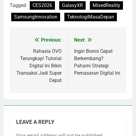
Tagged:
CES2026
GalaxyXR
MixedReality
SamsungInnovation
TeknologiMasaDepan
Previous:
Next:
Post
navigation
Rahasia OVO
Ingin Bisnis Cepat
Terungkap! Tutorial
Berkembang?
Digital Ini Bikin
Pahami Strategi
Transaksi Jadi Super
Pemasaran Digital Ini
Cepat
LEAVE A REPLY
Your email address will not be published.