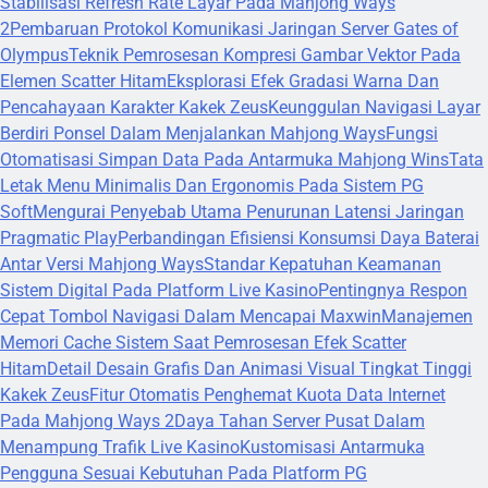
Stabilisasi Refresh Rate Layar Pada Mahjong Ways
2
Pembaruan Protokol Komunikasi Jaringan Server Gates of
Olympus
Teknik Pemrosesan Kompresi Gambar Vektor Pada
Elemen Scatter Hitam
Eksplorasi Efek Gradasi Warna Dan
Pencahayaan Karakter Kakek Zeus
Keunggulan Navigasi Layar
Berdiri Ponsel Dalam Menjalankan Mahjong Ways
Fungsi
Otomatisasi Simpan Data Pada Antarmuka Mahjong Wins
Tata
Letak Menu Minimalis Dan Ergonomis Pada Sistem PG
Soft
Mengurai Penyebab Utama Penurunan Latensi Jaringan
Pragmatic Play
Perbandingan Efisiensi Konsumsi Daya Baterai
Antar Versi Mahjong Ways
Standar Kepatuhan Keamanan
Sistem Digital Pada Platform Live Kasino
Pentingnya Respon
Cepat Tombol Navigasi Dalam Mencapai Maxwin
Manajemen
Memori Cache Sistem Saat Pemrosesan Efek Scatter
Hitam
Detail Desain Grafis Dan Animasi Visual Tingkat Tinggi
Kakek Zeus
Fitur Otomatis Penghemat Kuota Data Internet
Pada Mahjong Ways 2
Daya Tahan Server Pusat Dalam
Menampung Trafik Live Kasino
Kustomisasi Antarmuka
Pengguna Sesuai Kebutuhan Pada Platform PG