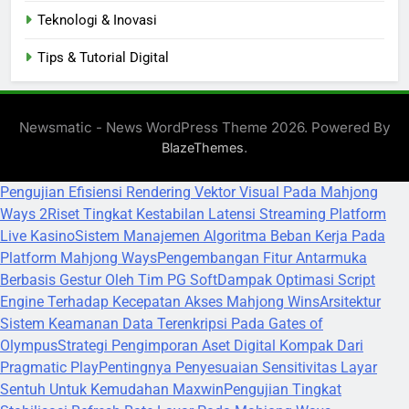
Teknologi & Inovasi
Tips & Tutorial Digital
Newsmatic - News WordPress Theme 2026. Powered By
.
BlazeThemes
Pengujian Efisiensi Rendering Vektor Visual Pada Mahjong
Ways 2
Riset Tingkat Kestabilan Latensi Streaming Platform
Live Kasino
Sistem Manajemen Algoritma Beban Kerja Pada
Platform Mahjong Ways
Pengembangan Fitur Antarmuka
Berbasis Gestur Oleh Tim PG Soft
Dampak Optimasi Script
Engine Terhadap Kecepatan Akses Mahjong Wins
Arsitektur
Sistem Keamanan Data Terenkripsi Pada Gates of
Olympus
Strategi Pengimporan Aset Digital Kompak Dari
Pragmatic Play
Pentingnya Penyesuaian Sensitivitas Layar
Sentuh Untuk Kemudahan Maxwin
Pengujian Tingkat