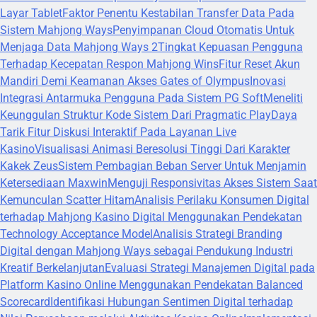
Layar Tablet
Faktor Penentu Kestabilan Transfer Data Pada
Sistem Mahjong Ways
Penyimpanan Cloud Otomatis Untuk
Menjaga Data Mahjong Ways 2
Tingkat Kepuasan Pengguna
Terhadap Kecepatan Respon Mahjong Wins
Fitur Reset Akun
Mandiri Demi Keamanan Akses Gates of Olympus
Inovasi
Integrasi Antarmuka Pengguna Pada Sistem PG Soft
Meneliti
Keunggulan Struktur Kode Sistem Dari Pragmatic Play
Daya
Tarik Fitur Diskusi Interaktif Pada Layanan Live
Kasino
Visualisasi Animasi Beresolusi Tinggi Dari Karakter
Kakek Zeus
Sistem Pembagian Beban Server Untuk Menjamin
Ketersediaan Maxwin
Menguji Responsivitas Akses Sistem Saat
Kemunculan Scatter Hitam
Analisis Perilaku Konsumen Digital
terhadap Mahjong Kasino Digital Menggunakan Pendekatan
Technology Acceptance Model
Analisis Strategi Branding
Digital dengan Mahjong Ways sebagai Pendukung Industri
Kreatif Berkelanjutan
Evaluasi Strategi Manajemen Digital pada
Platform Kasino Online Menggunakan Pendekatan Balanced
Scorecard
Identifikasi Hubungan Sentimen Digital terhadap