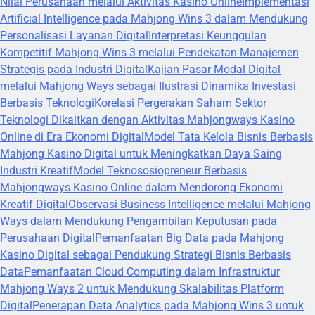
Nilai Perusahaan melalui Aktivitas Kasino Online
Implementasi
Artificial Intelligence pada Mahjong Wins 3 dalam Mendukung
Personalisasi Layanan Digital
Interpretasi Keunggulan
Kompetitif Mahjong Wins 3 melalui Pendekatan Manajemen
Strategis pada Industri Digital
Kajian Pasar Modal Digital
melalui Mahjong Ways sebagai Ilustrasi Dinamika Investasi
Berbasis Teknologi
Korelasi Pergerakan Saham Sektor
Teknologi Dikaitkan dengan Aktivitas Mahjongways Kasino
Online di Era Ekonomi Digital
Model Tata Kelola Bisnis Berbasis
Mahjong Kasino Digital untuk Meningkatkan Daya Saing
Industri Kreatif
Model Teknososiopreneur Berbasis
Mahjongways Kasino Online dalam Mendorong Ekonomi
Kreatif Digital
Observasi Business Intelligence melalui Mahjong
Ways dalam Mendukung Pengambilan Keputusan pada
Perusahaan Digital
Pemanfaatan Big Data pada Mahjong
Kasino Digital sebagai Pendukung Strategi Bisnis Berbasis
Data
Pemanfaatan Cloud Computing dalam Infrastruktur
Mahjong Ways 2 untuk Mendukung Skalabilitas Platform
Digital
Penerapan Data Analytics pada Mahjong Wins 3 untuk