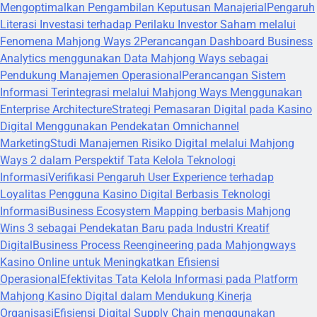
Mengoptimalkan Pengambilan Keputusan Manajerial
Pengaruh
Literasi Investasi terhadap Perilaku Investor Saham melalui
Fenomena Mahjong Ways 2
Perancangan Dashboard Business
Analytics menggunakan Data Mahjong Ways sebagai
Pendukung Manajemen Operasional
Perancangan Sistem
Informasi Terintegrasi melalui Mahjong Ways Menggunakan
Enterprise Architecture
Strategi Pemasaran Digital pada Kasino
Digital Menggunakan Pendekatan Omnichannel
Marketing
Studi Manajemen Risiko Digital melalui Mahjong
Ways 2 dalam Perspektif Tata Kelola Teknologi
Informasi
Verifikasi Pengaruh User Experience terhadap
Loyalitas Pengguna Kasino Digital Berbasis Teknologi
Informasi
Business Ecosystem Mapping berbasis Mahjong
Wins 3 sebagai Pendekatan Baru pada Industri Kreatif
Digital
Business Process Reengineering pada Mahjongways
Kasino Online untuk Meningkatkan Efisiensi
Operasional
Efektivitas Tata Kelola Informasi pada Platform
Mahjong Kasino Digital dalam Mendukung Kinerja
Organisasi
Efisiensi Digital Supply Chain menggunakan