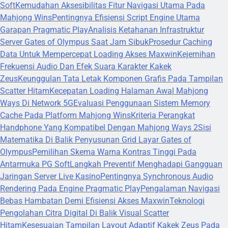
Soft
Kemudahan Aksesibilitas Fitur Navigasi Utama Pada
Mahjong Wins
Pentingnya Efisiensi Script Engine Utama
Garapan Pragmatic Play
Analisis Ketahanan Infrastruktur
Server Gates of Olympus Saat Jam Sibuk
Prosedur Caching
Data Untuk Mempercepat Loading Akses Maxwin
Kejernihan
Frekuensi Audio Dan Efek Suara Karakter Kakek
Zeus
Keunggulan Tata Letak Komponen Grafis Pada Tampilan
Scatter Hitam
Kecepatan Loading Halaman Awal Mahjong
Ways Di Network 5G
Evaluasi Penggunaan Sistem Memory
Cache Pada Platform Mahjong Wins
Kriteria Perangkat
Handphone Yang Kompatibel Dengan Mahjong Ways 2
Sisi
Matematika Di Balik Penyusunan Grid Layar Gates of
Olympus
Pemilihan Skema Warna Kontras Tinggi Pada
Antarmuka PG Soft
Langkah Preventif Menghadapi Gangguan
Jaringan Server Live Kasino
Pentingnya Synchronous Audio
Rendering Pada Engine Pragmatic Play
Pengalaman Navigasi
Bebas Hambatan Demi Efisiensi Akses Maxwin
Teknologi
Pengolahan Citra Digital Di Balik Visual Scatter
Hitam
Kesesuaian Tampilan Layout Adaptif Kakek Zeus Pada