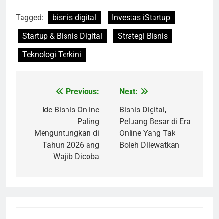
Tagged:
bisnis digital
Investas iStartup
Startup & Bisnis Digital
Strategi Bisnis
Teknologi Terkini
Previous:
Next:
Post
navigation
Ide Bisnis Online
Bisnis Digital,
Paling
Peluang Besar di Era
Menguntungkan di
Online Yang Tak
Tahun 2026 ang
Boleh Dilewatkan
Wajib Dicoba