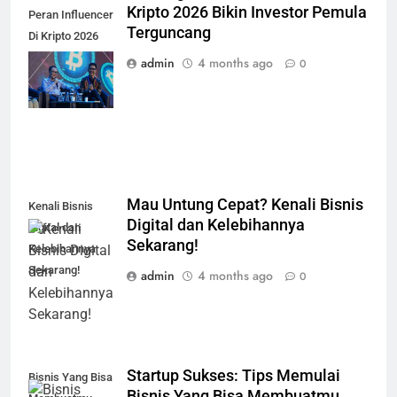
Kripto 2026 Bikin Investor Pemula
Peran Influencer
Terguncang
Di Kripto 2026
Bikin Investor
admin
4 months ago
0
Pemula
Terguncang
Mau Untung Cepat? Kenali Bisnis
Kenali Bisnis
Digital dan Kelebihannya
Digital dan
Sekarang!
Kelebihannya
Sekarang!
admin
4 months ago
0
Startup Sukses: Tips Memulai
Bisnis Yang Bisa
Bisnis Yang Bisa Membuatmu